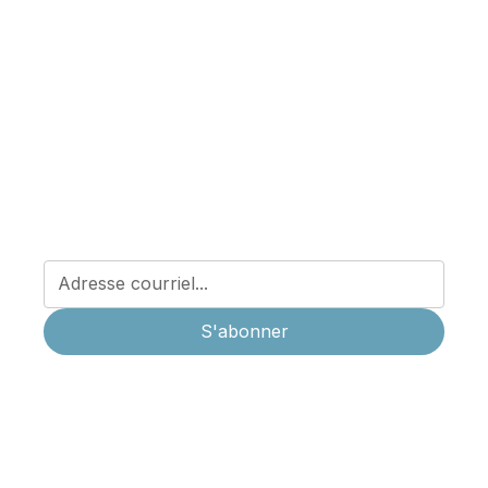
nos nouveaux
services
Abonnez-vous à notre infolettre être informé.e des
dernières nouvelles concernant la médecine privée à
La Cité Médicale et recevoir les conseils santé de nos
professionnel.les.