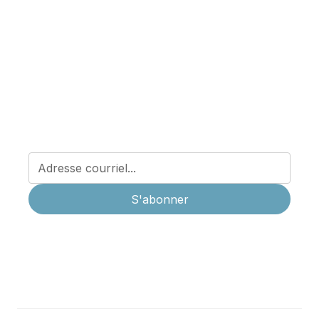
nos nouveaux
services
Abonnez-vous à notre infolettre être informé.e des
dernières nouvelles concernant la médecine privée à
La Cité Médicale et recevoir les conseils santé de nos
professionnel.les.