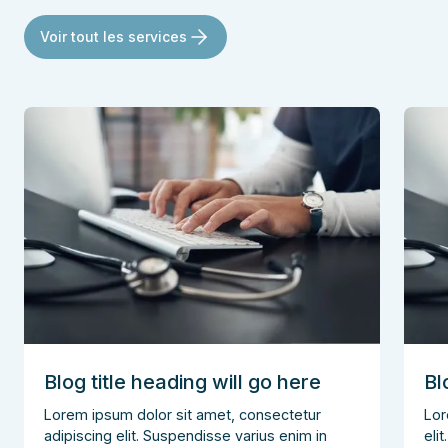
Voir tout les services
Blog title heading will go here
Bl
Lorem ipsum dolor sit amet, consectetur
Lor
adipiscing elit. Suspendisse varius enim in
eli