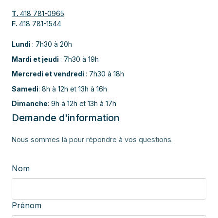
de répondre aux besoins de certains types de
T.
418 781-0965
clientèle qui souhaitent une approche
F.
418 781-1544
administrative différente, selon leurs besoins.
Par ailleurs, il est important de noter que tous les
Lundi
: 7h30 à 20h
frais en médecine privée
sont exemptés de
Mardi et jeudi
: 7h30 à 19h
taxes et peuvent être cumulés en tant que
Mercredi et vendredi
: 7h30 à 18h
frais médicaux lors de votre déclaration
d’impôts annuelle.
Samedi
: 8h à 12h et 13h à 16h
Dimanche
: 9h à 12h et 13h à 17h
Demande d'information
Nous sommes là pour répondre à vos questions.
Nom
Prénom